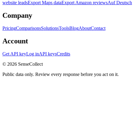
website leads
Export Maps data
Export Amazon reviews
Auf Deutsch
Company
Pricing
Comparisons
Solutions
Tools
Blog
About
Contact
Account
Get API key
Log in
API keys
Credits
©
2026
SenseCollect
Public data only. Review every response before you act on it.