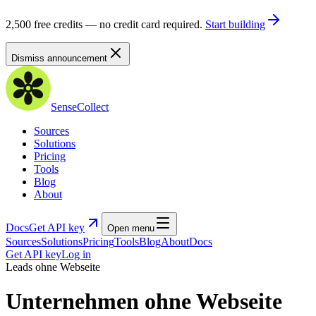
2,500 free credits — no credit card required.
Start building
Dismiss announcement
SenseCollect
Sources
Solutions
Pricing
Tools
Blog
About
Docs
Get API key
Open menu
Sources
Solutions
Pricing
Tools
Blog
About
Docs
Get API key
Log in
Leads ohne Webseite
Unternehmen ohne Webseite