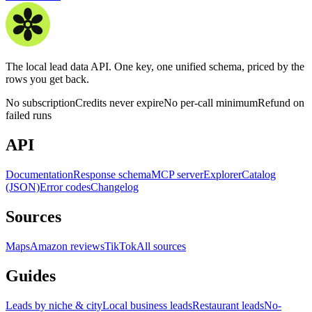
The local lead data API. One key, one unified schema, priced by the
rows you get back.
No subscription
Credits never expire
No per-call minimum
Refund on
failed runs
API
Documentation
Response schema
MCP server
Explorer
Catalog
(JSON)
Error codes
Changelog
Sources
Maps
Amazon reviews
TikTok
All sources
Guides
Leads by niche & city
Local business leads
Restaurant leads
No-